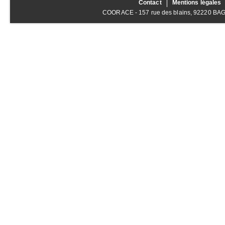
Contact
Mentions légales
COORACE - 157 rue des blains, 92220 BAGNE