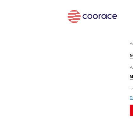
Vo
N
Vo
M
Le
D