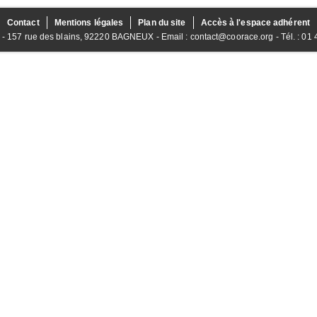
Contact
Mentions légales
Plan du site
Accès à l'espace adhérent
157 rue des blains, 92220 BAGNEUX - Email : contact@coorace.org - Tél. : 01 