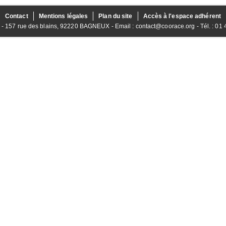
Contact
Mentions légales
Plan du site
Accès à l'espace adhérent
157 rue des blains, 92220 BAGNEUX - Email : contact@coorace.org - Tél. : 01 