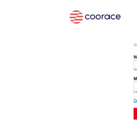
Vo
N
Vo
M
Le
D