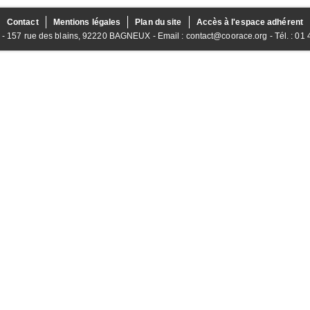
Contact
Mentions légales
Plan du site
Accès à l'espace adhérent
157 rue des blains, 92220 BAGNEUX - Email : contact@coorace.org - Tél. : 01 