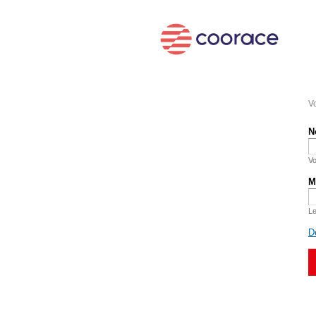
Vo
N
Vo
M
Le
D