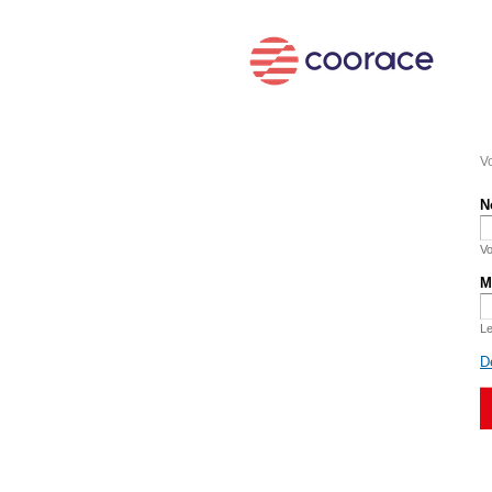
Vo
N
Vo
M
Le
D