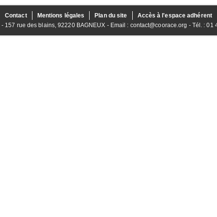
Contact
Mentions légales
Plan du site
Accès à l'espace adhérent
157 rue des blains, 92220 BAGNEUX - Email : contact@coorace.org - Tél. : 01 