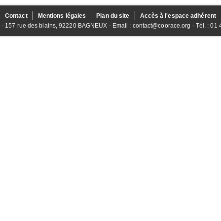
Contact
Mentions légales
Plan du site
Accès à l'espace adhérent
157 rue des blains, 92220 BAGNEUX - Email : contact@coorace.org - Tél. : 01 