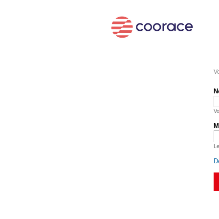
Vo
N
Vo
M
Le
D