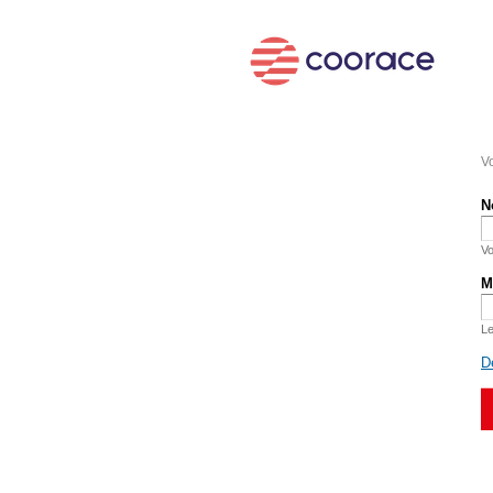
Vo
N
Vo
M
Le
D