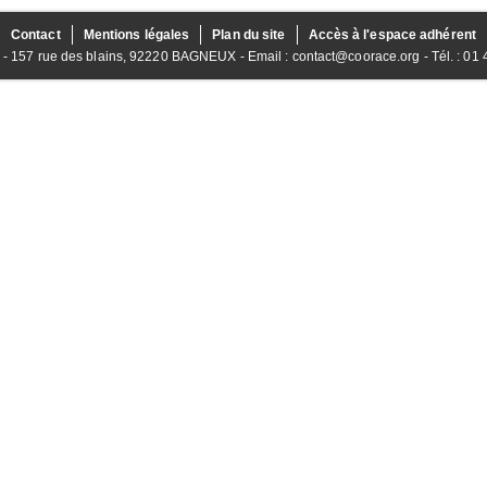
Contact
Mentions légales
Plan du site
Accès à l'espace adhérent
157 rue des blains, 92220 BAGNEUX - Email : contact@coorace.org - Tél. : 01 