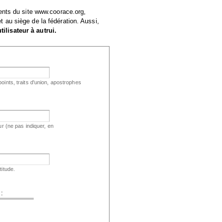
ents du site www.coorace.org,
au siège de la fédération. Aussi,
lisateur à autrui.
oints, traits d'union, apostrophes
ur (ne pas indiquer, en
titude.
 :