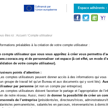
Aller au
contenu
Espace adhérents :
principal
us êtes ici :
Accueil
/
Compte utilisateur
nformations préalables à la création de votre compte utilisateur :
e compte utilisateur que vous vous apprêtez à créer vous permettra d’a
ww.coorace.org et de personnaliser cet espace (à cet effet, un mode d’
alidation de votre compte utilisateur).
lusieurs points d’attention :
 Les comptes utilisateurs peuvent donner accès à des informations qui vous
 un groupe de travail tel qu’un Bureau et aux documents qui y sont liés).
Aus
tilisateur par personne
(et non un compte par entreprise).
 Les comptes utilisateurs doivent favoriser le partage et l’appropriation de l’
ein de notre réseau. Aussi, merci de
donner la possibilité de créer un com
ersonnels de l’entreprise
(présidents/es, directeurs/trices, adminstrateurs/
alariés/es permanents/es, salariés/es en parcours, intervenants/es à domicil