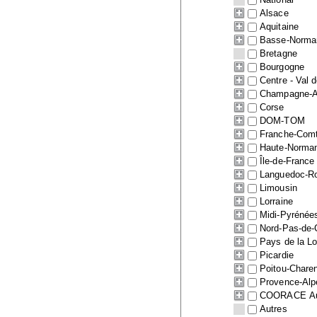
Alsace
Aquitaine
Basse-Norma
Bretagne
Bourgogne
Centre - Val d
Champagne-A
Corse
DOM-TOM
Franche-Com
Haute-Norma
Île-de-France
Languedoc-Ro
Limousin
Lorraine
Midi-Pyrénée
Nord-Pas-de-
Pays de la Lo
Picardie
Poitou-Chare
Provence-Alp
COORACE Auv
Autres