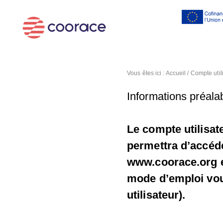
Al
co
pr
Vous êtes ici :
Accueil
/
Compte util
Informations préalab
Le compte utilisat
permettra d’accéde
www.coorace.org et
mode d’emploi vous
utilisateur).