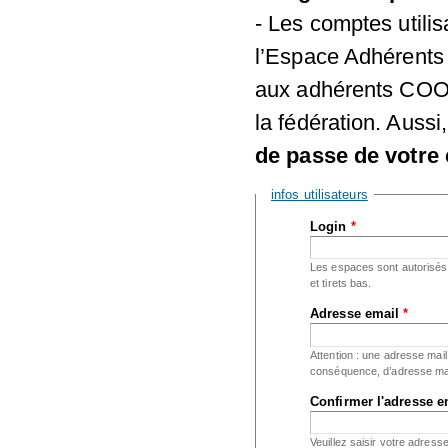
- Les comptes utili
l’Espace Adhérents 
aux adhérents COOR
la fédération. Aussi
de passe de votre 
Masquer
infos utilisateurs
Login
*
Les espaces sont autorisés ;
et tirets bas.
Adresse email
*
Attention : une adresse mail
conséquence, d’adresse mai
Confirmer l'adresse 
Veuillez saisir votre adress