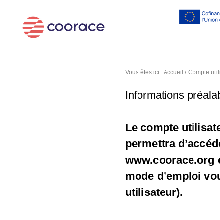
Al
co
pr
Vous êtes ici :
Accueil
/
Compte util
Informations préalab
Le compte utilisat
permettra d’accéde
www.coorace.org et
mode d’emploi vous
utilisateur).