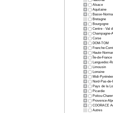
Alsace
Aquitaine
Basse-Norma
Bretagne
Bourgogne
Centre - Val d
Champagne-A
Corse
DOM-TOM
Franche-Com
Haute-Norma
Île-de-France
Languedoc-Ro
Limousin
Lorraine
Midi-Pyrénée
Nord-Pas-de-
Pays de la Lo
Picardie
Poitou-Chare
Provence-Alp
COORACE Auv
Autres