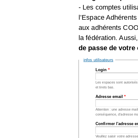
- Les comptes utili
l’Espace Adhérents 
aux adhérents COOR
la fédération. Aussi
de passe de votre 
Masquer
infos utilisateurs
Login
*
Les espaces sont autorisés ;
et tirets bas.
Adresse email
*
Attention : une adresse mail
conséquence, d’adresse mai
Confirmer l'adresse 
Veuillez saisir votre adress