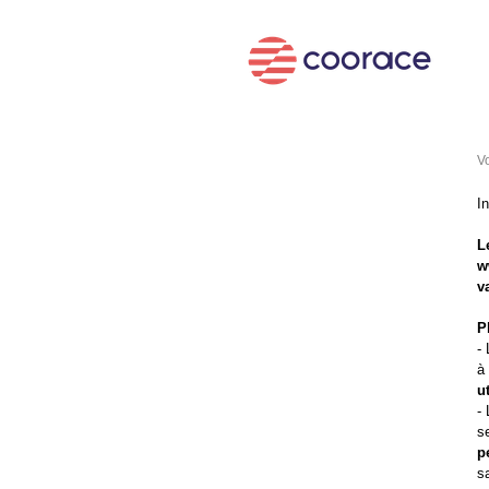
Vo
I
L
w
v
P
-
à
u
-
s
p
s