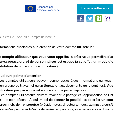
Aller au
contenu
Espace adhérents :
principal
us êtes ici :
Accueil
/
Compte utilisateur
nformations préalables à la création de votre compte utilisateur :
e compte utilisateur que vous vous apprêtez à créer vous permettra d’a
ww.coorace.org et de personnaliser cet espace (à cet effet, un mode d’
alidation de votre compte utilisateur).
lusieurs points d’attention :
 Les comptes utilisateurs peuvent donner accès à des informations qui vous
 un groupe de travail tel qu’un Bureau et aux documents qui y sont liés).
Aus
tilisateur par personne
(et non un compte par entreprise).
 Les comptes utilisateurs doivent favoriser le partage et l’appropriation de l’
ein de notre réseau. Aussi, merci de
donner la possibilité de créer un com
ersonnels de l’entreprise
(présidents/es, directeurs/trices, adminstrateurs/
alariés/es permanents/es, salariés/es en parcours, intervenants/es à domicil