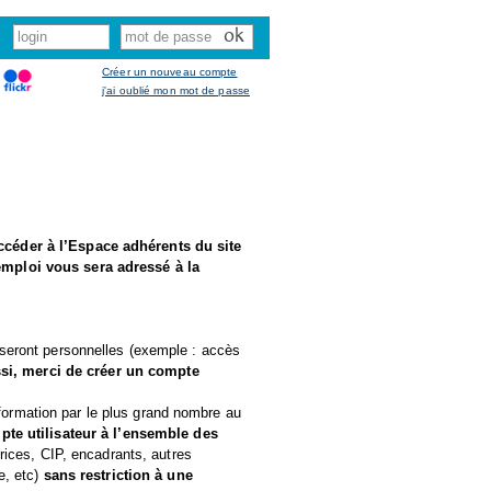
Créer un nouveau compte
j'ai oublié mon mot de passe
ccéder à l’Espace adhérents du site
emploi vous sera adressé à la
 seront personnelles (exemple : accès
si, merci de créer un compte
information par le plus grand nombre au
pte utilisateur à l’ensemble des
trices, CIP, encadrants, autres
e, etc)
sans restriction à une