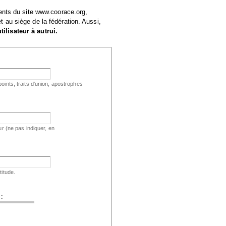
ents du site www.coorace.org,
au siège de la fédération. Aussi,
lisateur à autrui.
oints, traits d'union, apostrophes
ur (ne pas indiquer, en
titude.
 :