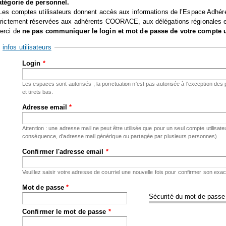
atégorie de personnel.
 Les comptes utilisateurs donnent accès aux informations de l’Espace Adhér
trictement réservées aux adhérents COORACE, aux délégations régionales et 
erci de
ne pas communiquer le login et mot de passe de votre compte uti
Masquer
infos utilisateurs
Login
*
Les espaces sont autorisés ; la ponctuation n'est pas autorisée à l'exception des p
et tirets bas.
Adresse email
*
Attention : une adresse mail ne peut être utilisée que pour un seul compte utilisate
conséquence, d’adresse mail générique ou partagée par plusieurs personnes)
Confirmer l'adresse email
*
Veuillez saisir votre adresse de courriel une nouvelle fois pour confirmer son exac
Mot de passe
*
Sécurité du mot de passe
Confirmer le mot de passe
*