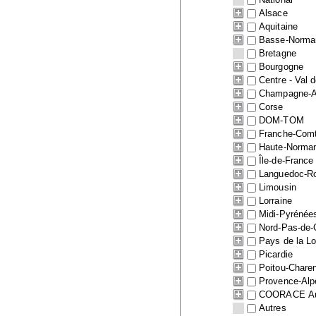
Alsace
Aquitaine
Basse-Norma
Bretagne
Bourgogne
Centre - Val d
Champagne-A
Corse
DOM-TOM
Franche-Com
Haute-Norma
Île-de-France
Languedoc-Ro
Limousin
Lorraine
Midi-Pyrénée
Nord-Pas-de-
Pays de la Lo
Picardie
Poitou-Chare
Provence-Alp
COORACE Auv
Autres