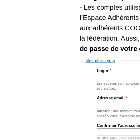
- Les comptes utili
l’Espace Adhérents 
aux adhérents COOR
la fédération. Aussi
de passe de votre 
Masquer
infos utilisateurs
Login
*
Les espaces sont autorisés ;
et tirets bas.
Adresse email
*
Attention : une adresse mail
conséquence, d’adresse mai
Confirmer l'adresse 
Veuillez saisir votre adress