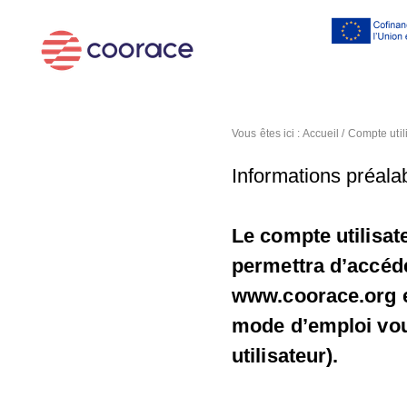
Al
co
pr
Vous êtes ici :
Accueil
/
Compte util
Informations préalab
Le compte utilisat
permettra d’accéde
www.coorace.org et
mode d’emploi vous
utilisateur).