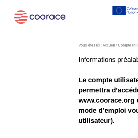
Al
co
pr
Vous êtes ici :
Accueil
/
Compte util
Informations préalab
Le compte utilisat
permettra d’accéde
www.coorace.org et
mode d’emploi vous
utilisateur).