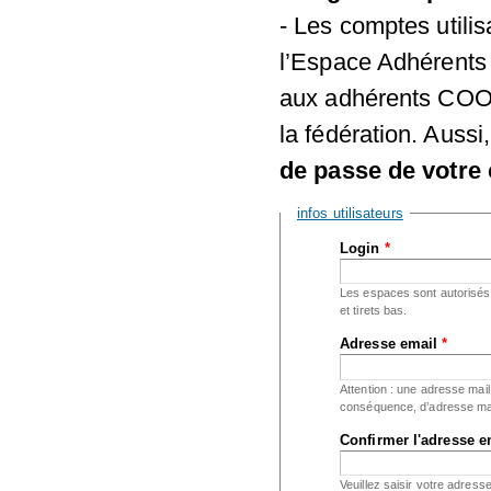
- Les comptes utili
l’Espace Adhérents 
aux adhérents COOR
la fédération. Aussi
de passe de votre 
Masquer
infos utilisateurs
Login
*
Les espaces sont autorisés ;
et tirets bas.
Adresse email
*
Attention : une adresse mail
conséquence, d’adresse mai
Confirmer l'adresse 
Veuillez saisir votre adress