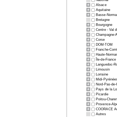
Alsace
Aquitaine
Basse-Norma
Bretagne
Bourgogne
Centre - Val d
Champagne-A
Corse
DOM-TOM
Franche-Com
Haute-Norma
Île-de-France
Languedoc-Ro
Limousin
Lorraine
Midi-Pyrénée
Nord-Pas-de-
Pays de la Lo
Picardie
Poitou-Chare
Provence-Alp
COORACE Auv
Autres