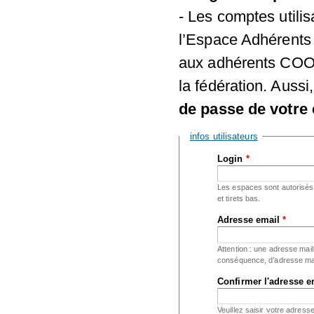
- Les comptes utili
l’Espace Adhérents 
aux adhérents COOR
la fédération. Aussi
de passe de votre 
Masquer
infos utilisateurs
Login
*
Les espaces sont autorisés ;
et tirets bas.
Adresse email
*
Attention : une adresse mail
conséquence, d’adresse mai
Confirmer l'adresse 
Veuillez saisir votre adress