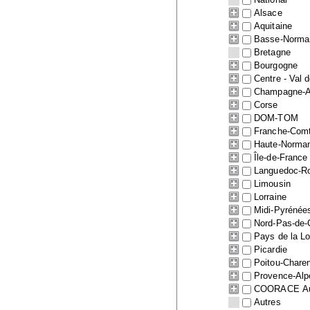
Alsace
Aquitaine
Basse-Norma
Bretagne
Bourgogne
Centre - Val d
Champagne-A
Corse
DOM-TOM
Franche-Com
Haute-Norma
Île-de-France
Languedoc-Ro
Limousin
Lorraine
Midi-Pyrénée
Nord-Pas-de-
Pays de la Lo
Picardie
Poitou-Chare
Provence-Alp
COORACE Auv
Autres