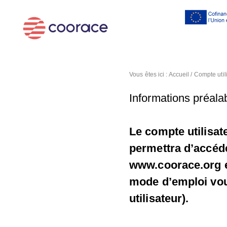
Al
co
pr
Vous êtes ici :
Accueil
/
Compte util
Informations préalab
Le compte utilisat
permettra d’accéde
www.coorace.org et
mode d’emploi vous
utilisateur).