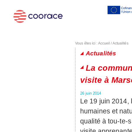
Al
co
pr
Vous êtes ici :
Accueil
/
Actualités
Actualités
Pages
La communa
visite à Marse
26 juin 2014
Le 19 juin 2014,
humaines et natur
qualité à tou-te-s
visite apprenant