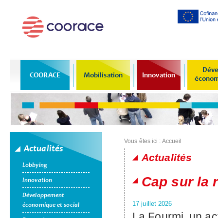
Al
co
pr
Déve
COORACE
Mobilisation
Innovation
économi
Vous êtes ici :
Accueil
Actualités
Actualités
Lobbying
Pages
Cap sur la 
Innovation
Développement
17 juillet 2026
économique et social
La Fourmi, un ac