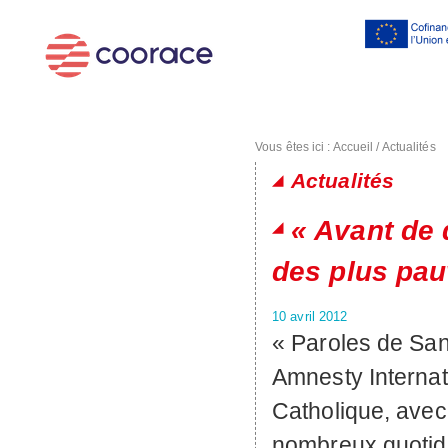
Al
co
pr
Vous êtes ici :
Accueil
/
Actualités
Actualités
Pages
« Avant de 
des plus pau
10 avril 2012
« Paroles de San
Amnesty Internat
Catholique, avec
nombreux quotidi