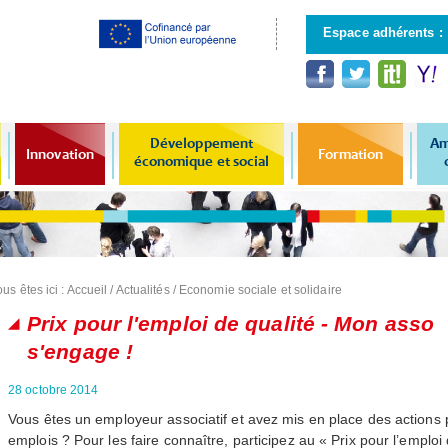
Aller au
contenu
Espace adhérents :
principal
Développement
Am
Innovation
Formation
économique et social
us êtes ici :
Accueil
/
Actualités
/
Economie sociale et solidaire
Prix pour l'emploi de qualité - Mon asso
s'engage !
28 octobre 2014
Vous êtes un employeur associatif et avez mis en place des actions p
emplois ? Pour les faire connaître, participez au « Prix pour l’emplo