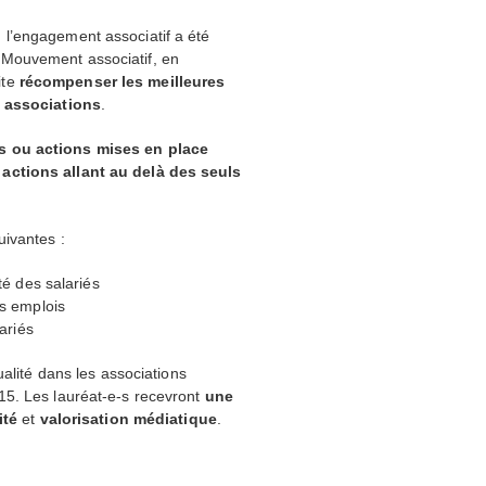
, l’engagement associatif
a été
 Mouvement associatif, en
ite
récompenser les meilleures
s associations
.
s ou actions mises en place
 actions allant au delà des seuls
uivantes :
té des salariés
es emplois
ariés
ualité dans les associations
15. Les lauréat-e-s recevront
une
lité
et
valorisation médiatique
.