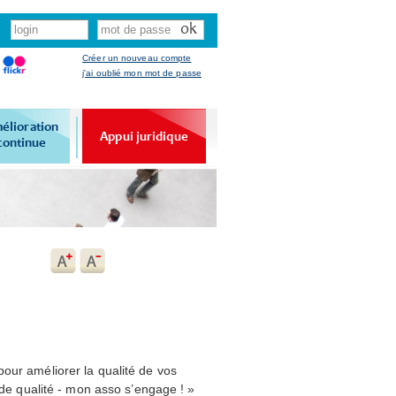
Créer un nouveau compte
j'ai oublié mon mot de passe
élioration
Appui juridique
continue
our améliorer la qualité de vos
i de qualité - mon asso s’engage ! »