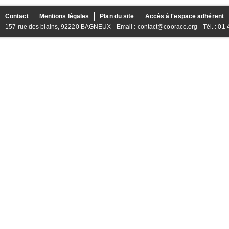
Contact
Mentions légales
Plan du site
Accès à l'espace adhérent
157 rue des blains, 92220 BAGNEUX - Email : contact@coorace.org - Tél. : 01 