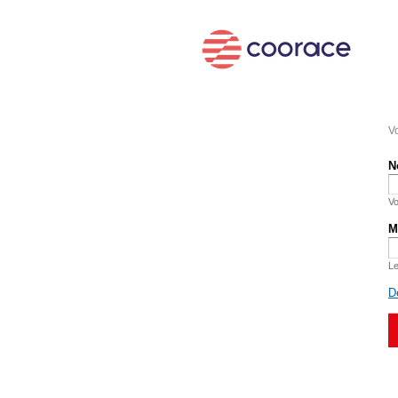
Vo
N
Vo
M
Le
D