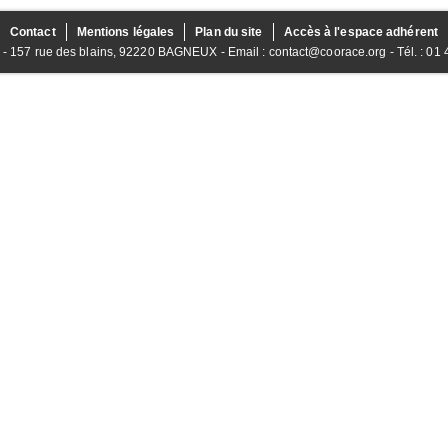
Contact
Mentions légales
Plan du site
Accès à l'espace adhérent
157 rue des blains, 92220 BAGNEUX - Email : contact@coorace.org - Tél. : 01 