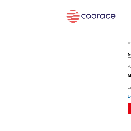
Vo
N
Vo
M
Le
D