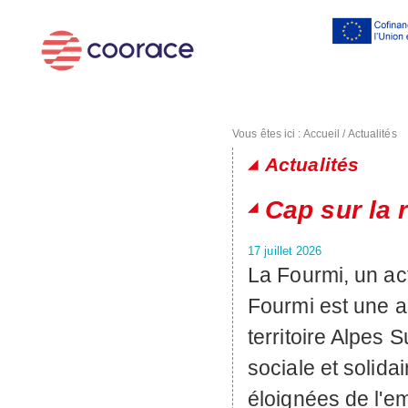
Al
co
pr
Vous êtes ici :
Accueil
/
Actualités
Actualités
Pages
Cap sur la 
17 juillet 2026
La Fourmi, un ac
Fourmi est une as
territoire Alpes 
sociale et solid
éloignées de l'em