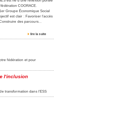
S est né d’une réflexion portée
 la fédération COORACE.
e 1er Groupe Économique Social
ctif est clair : Favoriser l’accès
onstruire des parcours...
lire la suite
otre fédération et pour
e l'inclusion
er de transformation dans l’ESS