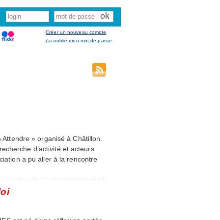
Créer un nouveau compte
j'ai oublié mon mot de passe
s Attendre » organisé à Châtillon.
echerche d’activité et acteurs
iation a pu aller à la rencontre
oi