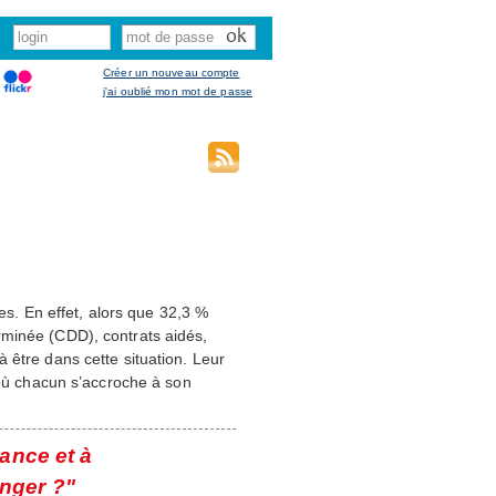
Créer un nouveau compte
j'ai oublié mon mot de passe
nes. En effet, alors que 32,3 %
rminée (CDD), contrats aidés,
 être dans cette situation. Leur
 où chacun s’accroche à son
ance et à
anger ?"