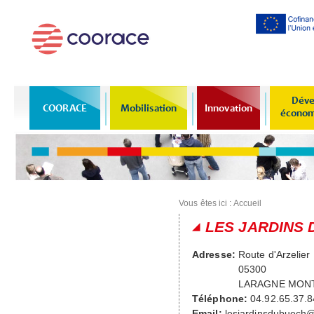
Al
co
pr
Déve
COORACE
Mobilisation
Innovation
économi
Vous êtes ici :
Accueil
LES JARDINS 
Adresse:
Route d'Arzelier
05300
LARAGNE MON
Téléphone:
04.92.65.37.8
Email:
lesjardinsdubuech