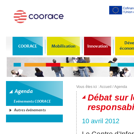
Al
co
pr
Déve
COORACE
Mobilisation
Innovation
économi
Vous êtes ici :
Accueil
/
Agenda
Agenda
Débat sur l
Evénements COORACE
responsabi
Autres événements
10 avril 2012