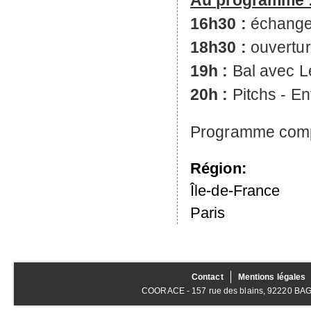
Au programme 
16h30 :
échanges 
18h30 :
ouvertur
19h :
Bal avec L
20h :
Pitchs - En
Programme comple
Région:
Île-de-France
Paris
Contact
Mentions légales
COORACE - 157 rue des blains, 92220 BAGNE