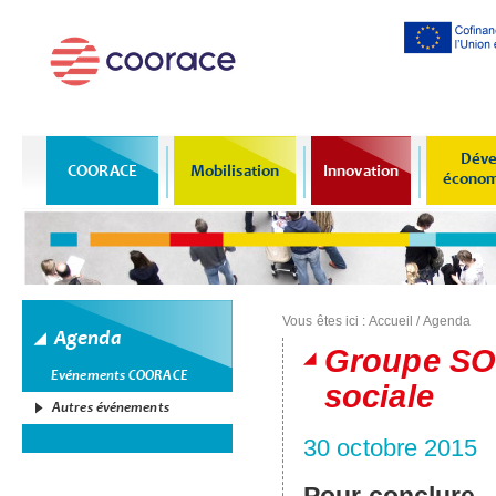
Al
co
pr
Déve
COORACE
Mobilisation
Innovation
économi
Vous êtes ici :
Accueil
/
Agenda
Agenda
Groupe SOS
Evénements COORACE
sociale
Autres événements
30 octobre 2015