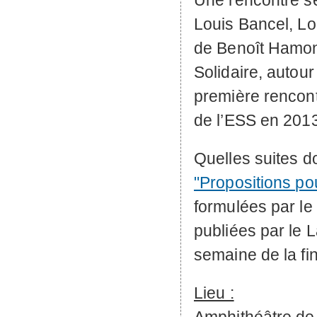
Une rencontre se
Louis Bancel, Lou
de Benoît Hamon,
Solidaire, autour 
première rencont
de l’
ESS
en 2013
Quelles suites d
"Propositions pou
formulées par le 
publiées par le 
semaine de la fin
Lieu :