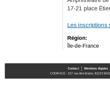
Amphithéâtre de
17-21 place Étie
Les inscriptions 
Région:
Île-de-France
Contact
Mentions légales
COORACE - 157 rue des blains, 92220 BAGNE