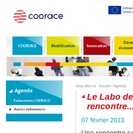
Al
co
pr
Déve
COORACE
Mobilisation
Innovation
économi
Vous êtes ici :
Accueil
/
Agenda
Agenda
Le Labo de
Evénements COORACE
rencontre..
Autres événements
07 février 2013