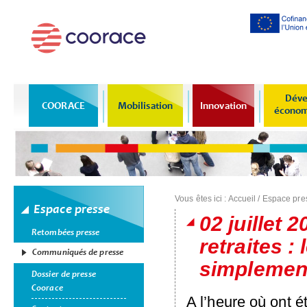
Al
co
pr
Déve
COORACE
Mobilisation
Innovation
économi
Vous êtes ici :
Accueil
/
Espace pre
Espace presse
02 juillet 
Retombées presse
retraites :
Communiqués de presse
simplemen
Dossier de presse
Coorace
A l’heure où ont 