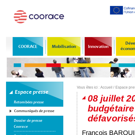
Al
co
pr
Déve
COORACE
Mobilisation
Innovation
économi
Vous êtes ici :
Accueil
/
Espace pre
Espace presse
08 juillet 
Retombées presse
budgétaire
Communiqués de presse
défavorisé
Dossier de presse
Coorace
François
BAROU