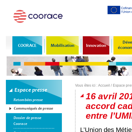
Al
co
pr
Déve
COORACE
Mobilisation
Innovation
économi
Vous êtes ici :
Accueil
/
Espace pre
Espace presse
16 avril 20
Retombées presse
accord cad
Communiqués de presse
entre l’U
Dossier de presse
Coorace
L’Union des Métier