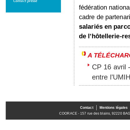
Contact presse
fédération nation
cadre de partenari
salariés en parc
de l’hôtellerie-re
A TÉLÉCHAR
CP 16 avril 
entre l’UM
Contact
Mentions légales
COORACE - 157 rue des blains, 92220 BAGNE