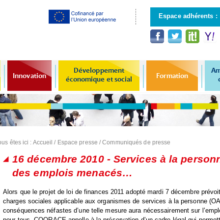
Aller au
contenu
Espace adhérents :
principal
Développement
Am
Innovation
Formation
économique et social
us êtes ici :
Accueil
/
Espace presse
/
Communiqués de presse
16 décembre 2010 - Services à la personn
des emplois menacés…
Alors que le projet de loi de finances 2011 adopté mardi 7 décembre prévoit
charges sociales applicable aux organismes de services à la personne (
O
conséquences néfastes d’une telle mesure aura nécessairement sur l’emploi
pour tous,
COORACE
appelle à la préservation d’un cadre légal qui permet