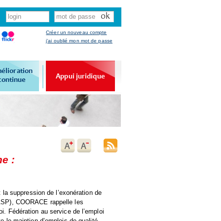
Créer un nouveau compte
j'ai oublié mon mot de passe
élioration
Appui juridique
continue
e :
 la suppression de l’exonération de
ASP
),
COORACE
rappelle les
. Fédération au service de l’emploi
te le maintien d’emplois de qualité