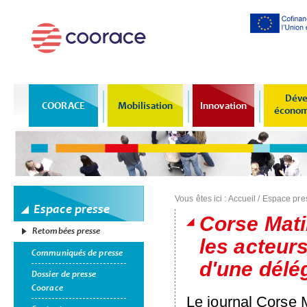
Al
co
pr
Déve
COORACE
Mobilisation
Innovation
économi
Vous êtes ici :
Accueil
/
Espace pre
Espace presse
Corse Matin
Retombées presse
les acteurs
Communiqués de presse
d'une délé
Dossier de presse
Coorace
Le journal Corse M