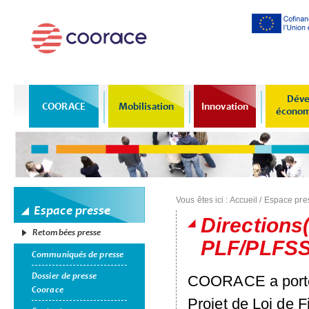
Al
co
pr
Déve
COORACE
Mobilisation
Innovation
économi
Vous êtes ici :
Accueil
/
Espace pre
Espace presse
Directions(
Retombées presse
PLF/PLFSS
Communiqués de presse
Dossier de presse
COORACE
a port
Coorace
Projet de Loi de 