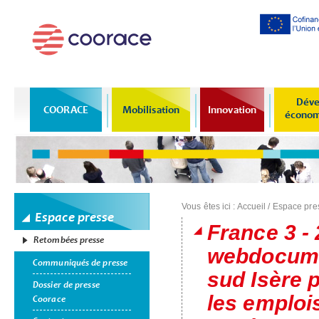
Al
co
pr
Déve
COORACE
Mobilisation
Innovation
économi
Vous êtes ici :
Accueil
/
Espace pre
Espace presse
France 3 - 
Retombées presse
webdocumen
Communiqués de presse
sud Isère p
Dossier de presse
les emplois
Coorace