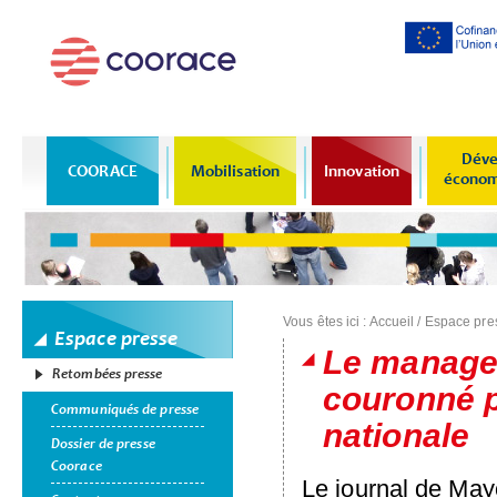
Al
co
pr
Déve
COORACE
Mobilisation
Innovation
économi
Vous êtes ici :
Accueil
/
Espace pre
Espace presse
Le managem
Retombées presse
couronné p
Communiqués de presse
nationale
Dossier de presse
Coorace
Le journal de Mayo