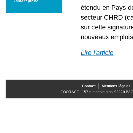
Contact presse
étendu en Pays de
secteur
CHRD
(ca
sur cette signatur
nouveaux emplois d
Lire l'article
Contact
Mentions légales
COORACE - 157 rue des blains, 92220 BAGNE