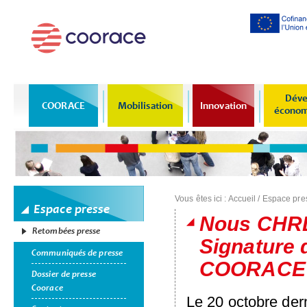
Al
co
pr
Déve
COORACE
Mobilisation
Innovation
économi
Vous êtes ici :
Accueil
/
Espace pre
Espace presse
Nous CHRD
Retombées presse
Signature 
Communiqués de presse
COORACE P
Dossier de presse
Coorace
Le 20 octobre dern