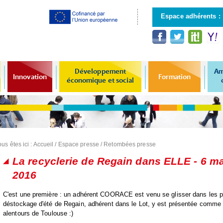
Aller au
contenu
Espace adhérents :
principal
Développement
Am
Innovation
Formation
économique et social
us êtes ici :
Accueil
/
Espace presse
/
Retombées presse
La recyclerie de Regain dans ELLE - 6 ma
2016
C'est une première : un adhérent
COORACE
est venu se glisser dans les
déstockage d'été de Regain, adhérent dans le Lot, y est présentée comme l
alentours de Toulouse :)