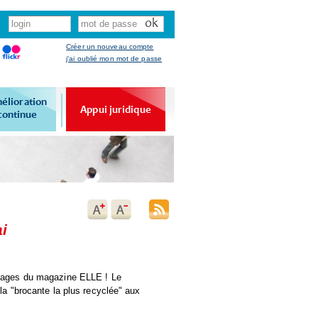
Créer un nouveau compte
j'ai oublié mon mot de passe
élioration
Appui juridique
continue
i
 pages du magazine
ELLE
! Le
a "brocante la plus recyclée" aux