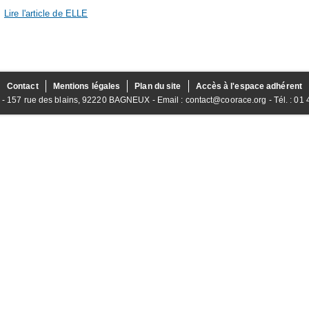
Lire l'article de
ELLE
Contact
Mentions légales
Plan du site
Accès à l'espace adhérent
157 rue des blains, 92220 BAGNEUX - Email : contact@coorace.org - Tél. : 01 