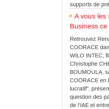
supports de prés
A vous les
Business ce 1
Retrouvez Rena
COORACE dans l
WILO INTEC, fil
Christophe CH
BOUMOULA, sal
COORACE en Ile
lucratif", prés
question des pa
de l'IAE et entr