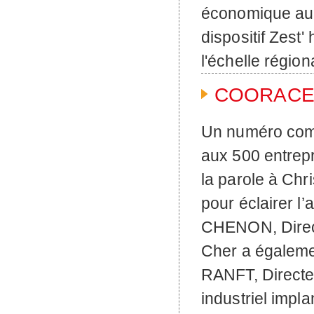
économique au
dispositif Zest'
l'échelle régio
COORACE ét
Un numéro compl
aux 500 entre
la parole à C
pour éclairer l
CHENON, Direc
Cher a égalemen
RANFT, Directeu
industriel impla