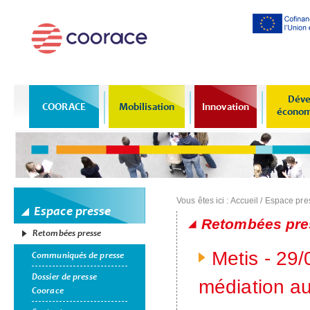
Al
co
pr
Déve
COORACE
Mobilisation
Innovation
économi
Vous êtes ici :
Accueil
/
Espace pre
Espace presse
Retombées pre
Retombées presse
Pages
Metis - 29/
Communiqués de presse
Dossier de presse
médiation au
Coorace