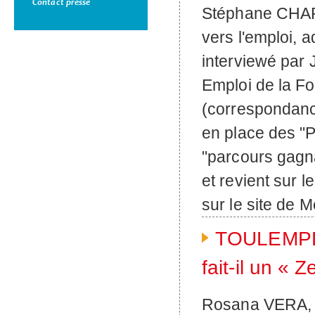
Contact presse
Stéphane CHAR
vers l'emploi,
interviewé par
Emploi de la F
(correspondance
en place des "
"parcours gagn
et revient sur l
sur le site de M
TOULEMPLO
fait-il un « 
Rosana VERA, 