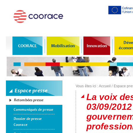
Al
co
pr
Déve
COORACE
Mobilisation
Innovation
économi
Vous êtes ici :
Accueil
/
Espace pre
Espace presse
La voix d
Retombées presse
03/09/2012 
Communiqués de presse
gouverneme
Dossier de presse
professionn
Coorace