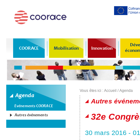
Al
co
pr
Déve
COORACE
Mobilisation
Innovation
économi
Vous êtes ici :
Accueil
/
Agenda
Agenda
Autres événem
Evénements COORACE
Pages
Pages
32e Congrè
Autres événements
30 mars 2016
-
01