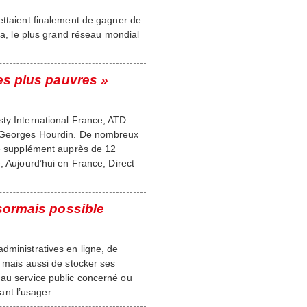
ettaient finalement de gagner de
oka, le plus grand réseau mondial
es plus pauvres »
sty International France, ATD
on Georges Hourdin. De nombreux
 ce supplément auprès de 12
, Aujourd’hui en France, Direct
ésormais possible
dministratives en ligne, de
s mais aussi de stocker ses
 au service public concerné ou
nt l’usager.