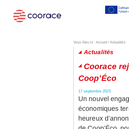
Al
co
pr
Vous êtes ici :
Accueil
/
Actualités
Actualités
Pages
Coorace rej
Coop’Éco
17 septembre 2025
Un nouvel engag
économiques terr
heureux d’annonc
de Coop’Éco, n