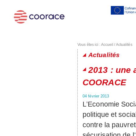
Al
co
pr
Vous êtes ici :
Accueil
/
Actualités
Actualités
Pages
2013 : une 
COORACE
04 février 2013
L’Economie Social
politique et soci
contre la pauvret
sécurisation de l