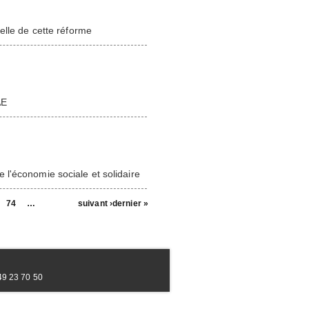
elle de cette réforme
AE
l'économie sociale et solidaire
74
…
suivant ›
dernier »
49 23 70 50