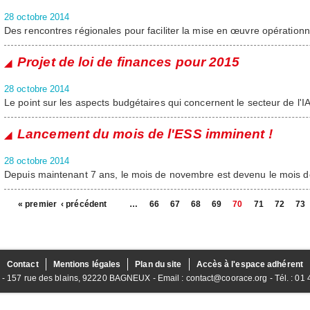
28 octobre 2014
Des rencontres régionales pour faciliter la mise en œuvre opérationn
Projet de loi de finances pour 2015
28 octobre 2014
Le point sur les aspects budgétaires qui concernent le secteur de l'I
Lancement du mois de l'ESS imminent !
28 octobre 2014
Depuis maintenant 7 ans, le mois de novembre est devenu le mois de 
« premier
‹ précédent
…
66
67
68
69
70
71
72
73
Contact
Mentions légales
Plan du site
Accès à l'espace adhérent
157 rue des blains, 92220 BAGNEUX - Email : contact@coorace.org - Tél. : 01 