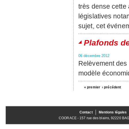
très dense cette 
législatives nota
sujet, cet événe
Plafonds d
06 décembre 2012
Relèvement des p
modèle économiq
« premier
‹ précédent
Contact
Mentions légales
COORACE - 157 rue des blains, 92220 BAGNE