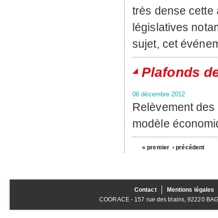
très dense cette 
législatives nota
sujet, cet événe
Plafonds d
06 décembre 2012
Relèvement des p
modèle économiq
« premier
‹ précédent
Contact
Mentions légales
COORACE - 157 rue des blains, 92220 BAGNE