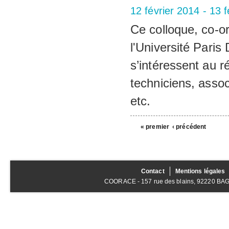
12 février 2014
-
13 f
Ce colloque, co-
l'Université Paris
s’intéressent au r
techniciens, assoc
etc.
« premier
‹ précédent
Contact
Mentions légales
COORACE - 157 rue des blains, 92220 BAGNE