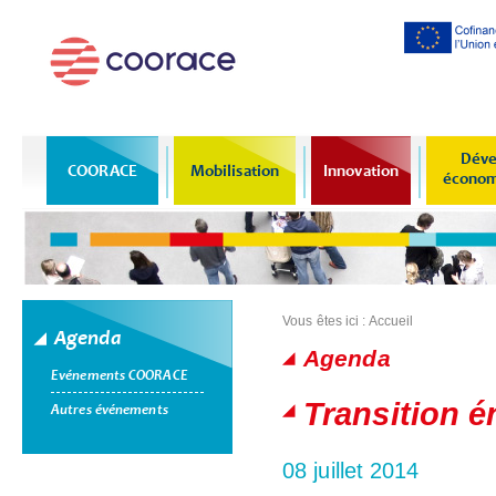
Al
co
pr
Déve
COORACE
Mobilisation
Innovation
économi
Vous êtes ici :
Accueil
Agenda
Agenda
Evénements COORACE
Pages
Transition én
Autres événements
08 juillet 2014