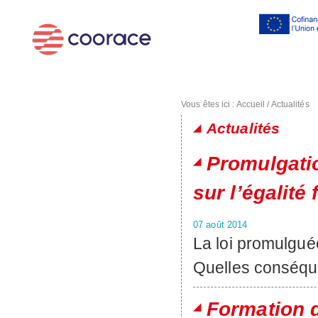
Al
co
pr
Vous êtes ici :
Accueil
/
Actualités
Actualités
Pages
Promulgatio
sur l’égali
07 août 2014
La loi promulgué
Quelles conséq
Formation d