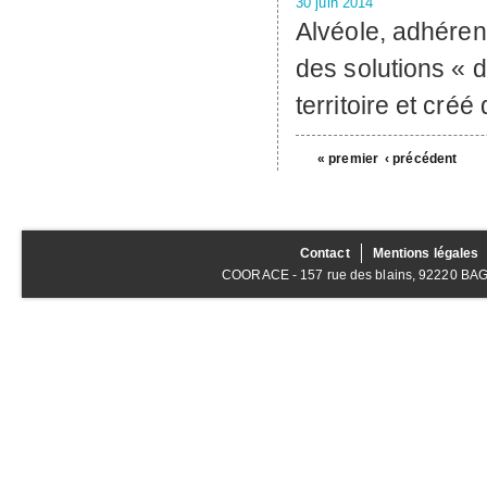
30 juin 2014
Alvéole, adhére
des solutions « 
territoire et créé
« premier
‹ précédent
Contact
Mentions légales
COORACE - 157 rue des blains, 92220 BAGNE