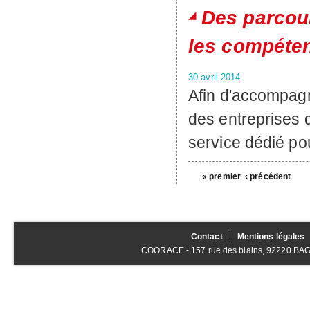
Des parcour
les compéten
30 avril 2014
Afin d'accompag
des entreprises
service dédié po
« premier
‹ précédent
Contact
Mentions légales
COORACE - 157 rue des blains, 92220 BAGNE