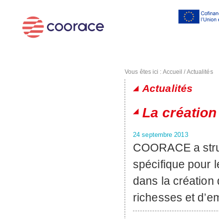
Al
co
pr
Vous êtes ici :
Accueil
/
Actualités
Actualités
Pages
La création
24 septembre 2013
COORACE a stru
spécifique pour l
dans la création
richesses et d’e