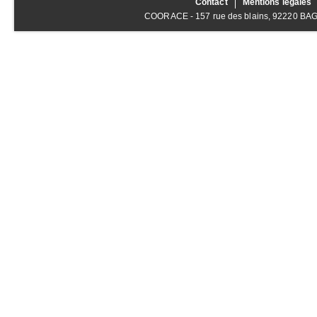
Contact
Mentions légales
COORACE - 157 rue des blains, 92220 BAGNE